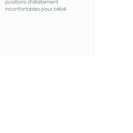
positions d’allaitement 
inconfortables pour bébé. 
	2. 
Accompagnement des 
asymétries posturales
 : En 
complément au tummy time, 
l'ostéopathie peut corriger les 
asymétries corporelles, comme les 
torticolis
 ou les 
plagiocéphalies
, qui 
pourraient limiter les capacités de 
l'enfant à se mouvoir librement.