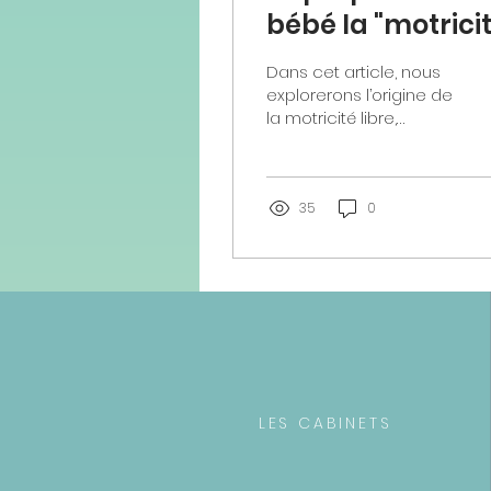
bébé la "motrici
libre" & le "tum
Dans cet article, nous
time"
explorerons l’origine de
la motricité libre,
l’importance du temps
sur le ventre (tummy
time), comment le
mettre...
35
0
LES CABINETS
26 avenue Galilée