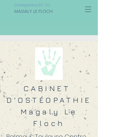
Ostéopathe DO. TO.
MAGALY LE FLOCH
CABINET
D'OSTÉOPATHIE
Magaly Le
Floch
Balma & Toulouse Centre